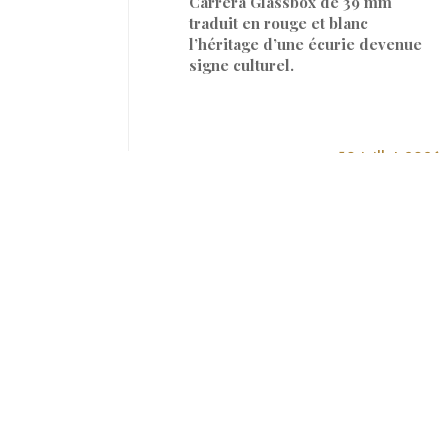
Carrera Glassbox de 39 mm
traduit en rouge et blanc
l’héritage d’une écurie devenue
signe culturel.
Par
MARTIN BETANT
30 juillet 2026