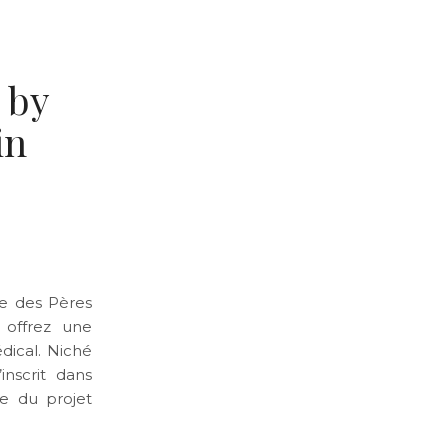
 by
in
te des Pères
 offrez une
dical. Niché
inscrit dans
pe du projet