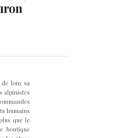
uron
 de loin sa
 alpinistes
x commandes
oits humains
plus que le
ne boutique