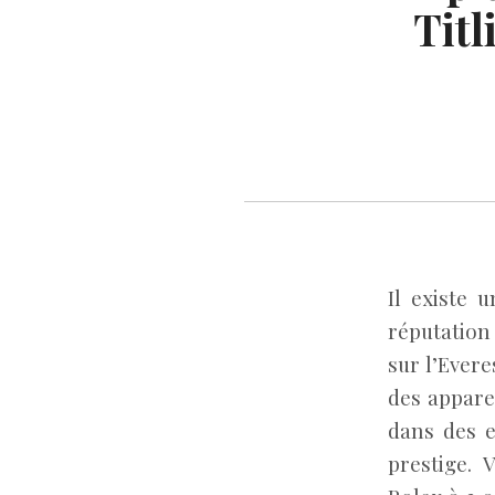
Tit
Il existe 
réputation
sur l’Ever
des apparei
dans des e
prestige. 