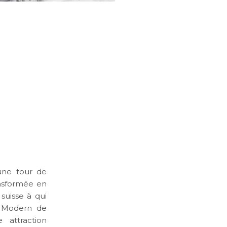
a
 une tour de
nsformée en
suisse à qui
e Modern de
 attraction