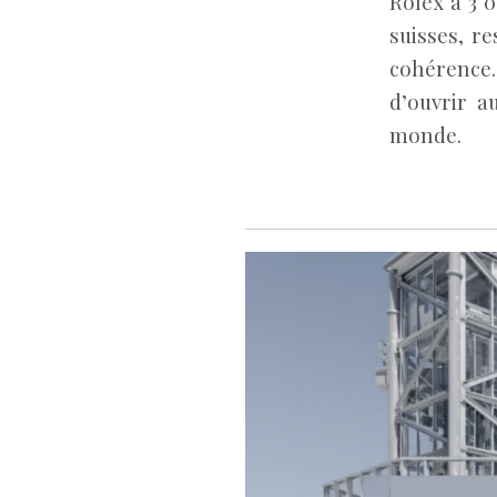
Rolex à 3 
suisses, r
cohérence. 
d’ouvrir a
monde.