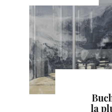
Buch
la p