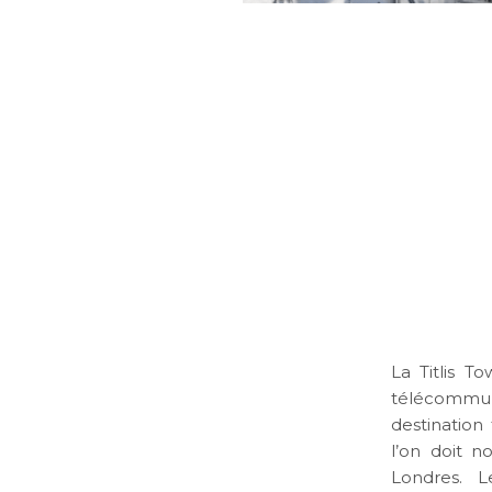
La Titlis T
télécommun
destination
l’on doit 
Londres. L