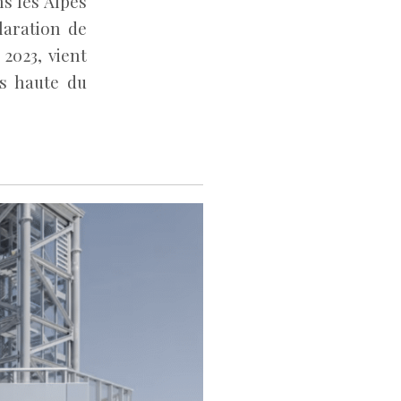
s les Alpes
laration de
 2023, vient
us haute du