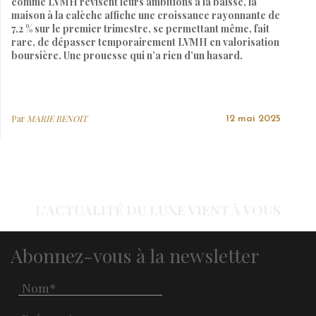
comme LVMH révisent leurs ambitions à la baisse, la
maison à la calèche affiche une croissance rayonnante de
7,2 % sur le premier trimestre, se permettant même, fait
rare, de dépasser temporairement LVMH en valorisation
boursière. Une prouesse qui n’a rien d’un hasard.
Par
MARIE BENOIT
12 mai 2025
L'ACTUALITÉ DU LUXE VIENT À VOUS
Abonnez-vous à la newsletter