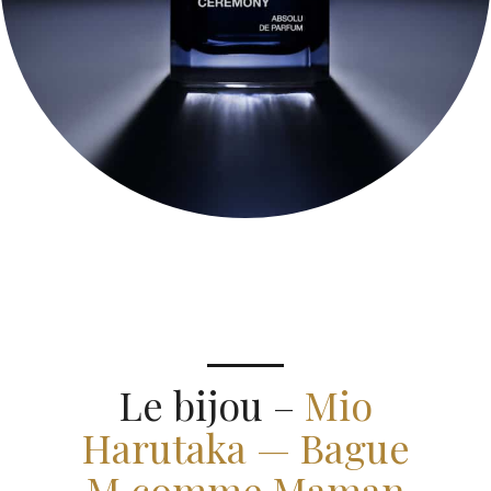
Le bijou –
Mio
Harutaka — Bague
M comme Maman