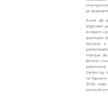
championne I
se dessinent
Avant de d
légendes qu
écrasent ce
quintuple 
époque, a 
partenaria
marque de c
féminin mod
patrimoine 
EleVen by V
ne figurent
2026, mais 
tennis fémin