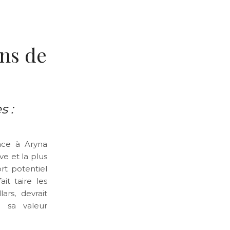
ons de
s :
ace à Aryna
ve et la plus
t potentiel
it taire les
rs, devrait
e sa valeur