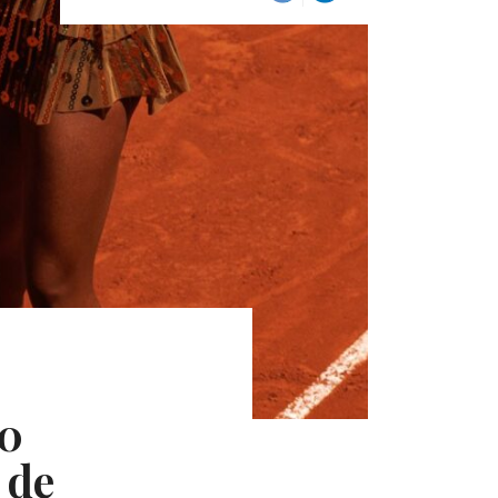
10
 de