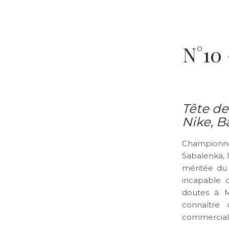
N°10 
Tête de
Nike, B
Championne
Sabalenka, l
méritée du
incapable d
doutes à M
connaître 
commerciale