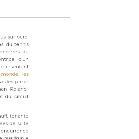
us sur ocre.
es du tennis
nancières du
ntrice d’un
représentant
au monde
,
les
à des prize-
man Roland-
s du circuit
uff, tenante
ées de suite
concurrence
a quadruple