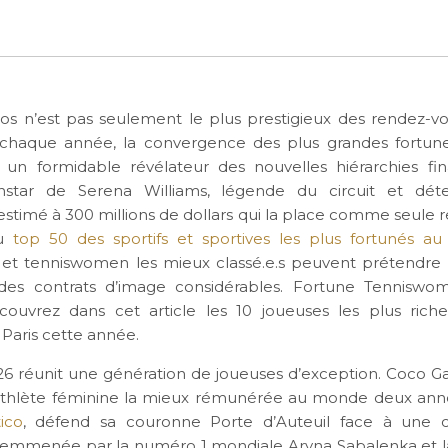
os n’est pas seulement le plus prestigieux des rendez-vo
, chaque année, la convergence des plus grandes fortun
 un formidable révélateur des nouvelles hiérarchies fi
’instar de Serena Williams, légende du circuit et déte
estimé à 300 millions de dollars qui la place comme seule 
du
top 50 des sportifs et sportives les plus fortunés 
et tenniswomen les mieux classé.e.s peuvent prétendre 
es contrats d’image considérables. Fortune Tenniswo
couvrez dans cet article les 10 joueuses les plus riche
 Paris cette année.
026 réunit une génération de joueuses d’exception. Coco Ga
 athlète féminine la mieux rémunérée au monde deux ann
ico
, défend sa couronne Porte d’Auteuil face à une 
 emmenée par la numéro 1 mondiale Aryna Sabalenka et l