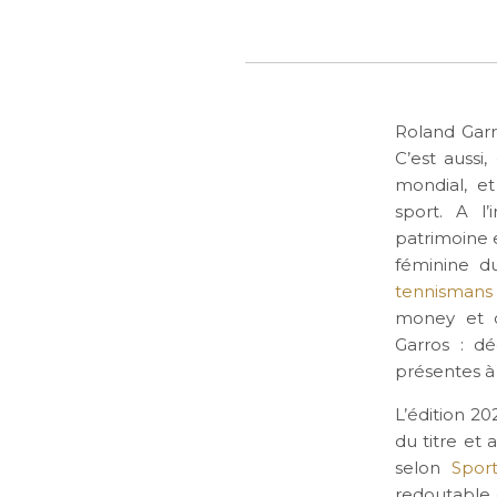
Roland Garr
C’est aussi
mondial, et
sport. A l
patrimoine 
féminine 
tennismans
money et d
Garros : dé
présentes à
L’édition 2
du titre et
selon
Sport
redoutable