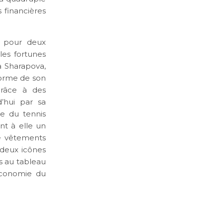
s financières
e pour deux
les fortunes
a Sharapova,
orme de son
grâce à des
’hui par sa
ue du tennis
nt à elle un
de vêtements
 deux icônes
s au tableau
’économie du