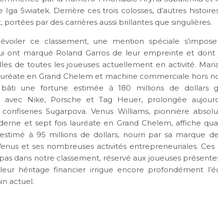
ga Swiatek. Derrière ces trois colosses, d’autres histoire
, portées par des carrières aussi brillantes que singulières.
évoiler ce classement, une mention spéciale s’impos
i ont marqué Roland Garros de leur empreinte et dont 
lles de toutes les joueuses actuellement en activité. Mari
lauréate en Grand Chelem et machine commerciale hors n
bâti une fortune estimée à 180 millions de dollars 
ts avec Nike, Porsche et Tag Heuer, prolongée aujourd
onfiseries Sugarpova. Venus Williams, pionnière absol
erne et sept fois lauréate en Grand Chelem, affiche qua
estimé à 95 millions de dollars, nourri par sa marque 
enus et ses nombreuses activités entrepreneuriales. Ces
 pas dans notre classement, réservé aux joueuses présente
leur héritage financier irrigue encore profondément l
in actuel.