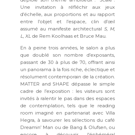
Une invitation à réfléchir aux jeux
d’échelle, aux proportions et au rapport
entre l’objet et l’espace, clin d’œil
assumé au manifeste architectural
S, M,
L, XL
de Rem Koolhaas et Bruce Mau.
En à peine trois années, le salon a plus
que doublé son nombre d’exposants,
passant de 30 à plus de 70, offrant ainsi
un panorama à la fois riche, éclectique et
résolument contemporain de la création.
MATTER and SHAPE
dépasse le simple
cadre de l’exposition : les visiteurs sont
invités à ralentir le pas dans des espaces
de contemplation, tels que le
reading
room
imaginé en partenariat avec
Villa
Hegra
, à savourer les sélections du
café
Dreamin’ Man
ou de
Bang & Olufsen
, ou
encore à découvrir l’
éphéméral