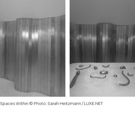
Spaces Within © Photo: Sarah Heitzmann / LUXE.NET