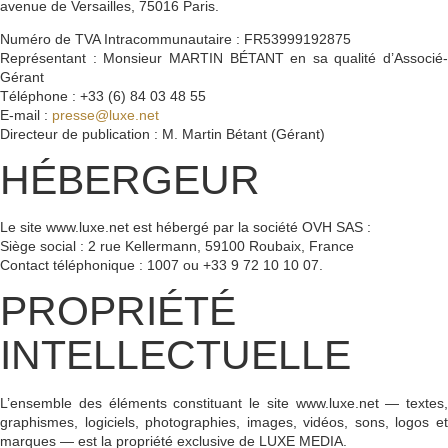
avenue de Versailles, 75016 Paris.
Numéro de TVA Intracommunautaire :
FR53999192875
Représentant :
Monsieur MARTIN BÉTANT en sa qualité d’Associé-
Gérant
Téléphone :
+33 (6) 84 03 48 55
E-mail :
presse@luxe.net
Directeur de publication :
M. Martin Bétant (Gérant)
HÉBERGEUR
Le site
www.luxe.net
est hébergé par la société
OVH SAS
:
Siège social : 2 rue Kellermann, 59100 Roubaix, France
Contact téléphonique :
1007
ou +33 9 72 10 10 07.
PROPRIÉTÉ
INTELLECTUELLE
L’ensemble des éléments constituant le site
www.luxe.net
— textes,
graphismes, logiciels, photographies, images, vidéos, sons, logos et
marques — est la propriété exclusive de
LUXE MEDIA
.