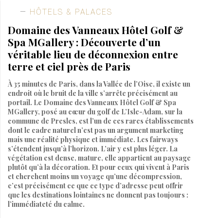
HÔTELS & PALACES
Domaine des Vanneaux Hôtel Golf &
Spa MGallery : Découverte d’un
véritable lieu de déconnexion entre
terre et ciel près de Paris
À 35 minutes de Paris, dans la Vallée de l’Oise, il existe un
endroit où le bruit de la ville s’arrête précisément au
portail. Le Domaine des Vanneaux Hôtel Golf & Spa
MGallery, posé au cœur du golf de L’Isle-Adam, sur la
commune de Presles, est l’un de ces rares établissements
dont le cadre naturel n’est pas un argument marketing
mais une réalité physique et immédiate. Les fairways
s’étendent jusqu’à l’horizon. L’air y est plus léger. La
végétation est dense, mature, elle appartient au paysage
plutôt qu’à la décoration. Et pour ceux qui vivent à Paris
et cherchent moins un voyage qu’une décompression,
c’est précisément ce que ce type d’adresse peut offrir
que les destinations lointaines ne donnent pas toujours :
l’immédiateté du calme.