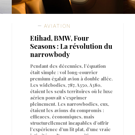
AVIATION
Etihad, BMW, Four
Seasons : La révolution du
narrowbody
Pendant des décennies, l’équation
était simple : vol long-courrier
premium égalait avion à double allée.
Les widebodies, 787, A350, A380,
étaient les seuls territoires où le luxe
aérien pouvait s’exprimer
pleinement. Les narrowbodies, eux,
étaient les avions du compromis :
efficaces, économiques, mais
structurellement incapables d’offrir
l’expérience d’un lit plat, d’une vraie