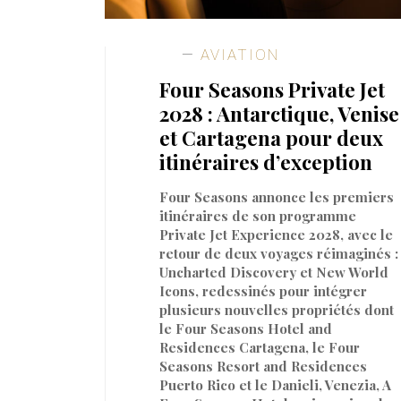
AVIATION
Four Seasons Private Jet
2028 : Antarctique, Venise
et Cartagena pour deux
itinéraires d’exception
Four Seasons annonce les premiers
itinéraires de son programme
Private Jet Experience 2028, avec le
retour de deux voyages réimaginés :
Uncharted Discovery et New World
Icons, redessinés pour intégrer
plusieurs nouvelles propriétés dont
le Four Seasons Hotel and
Residences Cartagena, le Four
Seasons Resort and Residences
Puerto Rico et le Danieli, Venezia, A