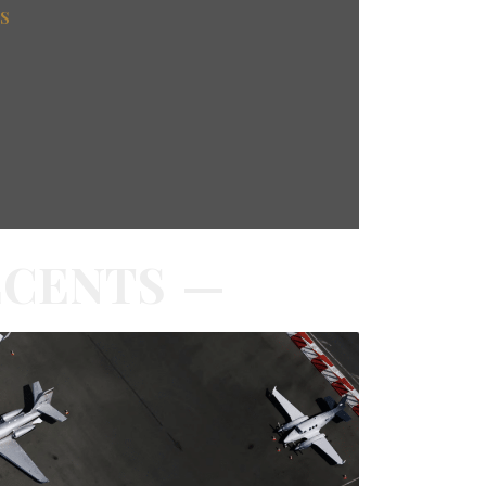
es
ÉCENTS