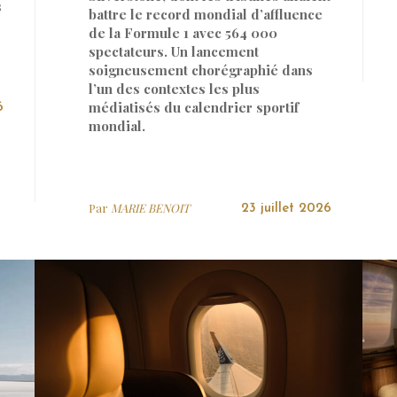
s
battre le record mondial d’affluence
de la Formule 1 avec 564 000
spectateurs. Un lancement
soigneusement chorégraphié dans
l’un des contextes les plus
médiatisés du calendrier sportif
6
mondial.
Par
MARIE BENOIT
23 juillet 2026