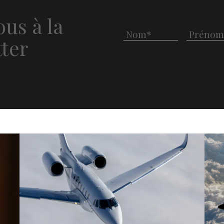
us à la
ter