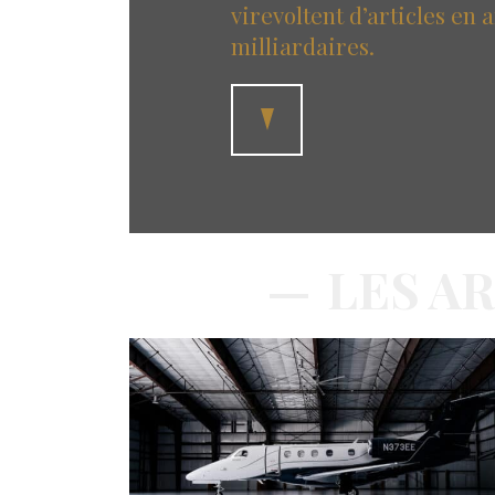
virevoltent d’articles en 
milliardaires.
LES A