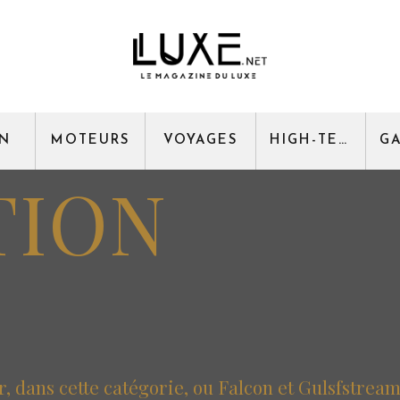
GN
MOTEURS
VOYAGES
HIGH-TECH
TION
r, dans cette catégorie, ou Falcon et Gulsfstrea