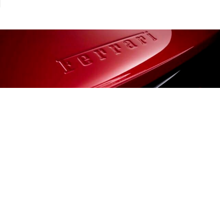
AUTO
Ferrari Luce : La supercar la plus
contestée de Maranello a atteint ses
objectifs annuels en huit semaines