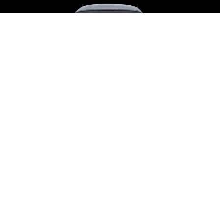
AUTO
Les 10 voitures les plus rares jamais
produites au monde
Dix-huit exemplaires, six, deux, parfois un seul.
Certaines automobiles ne se comptent pas en séries mais
en noms propres, chaque châssis possédant sa
biographie, ses propriétaires successifs et, pour l’une