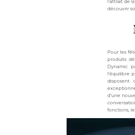
l’attrait d
découvrir so
Pour les fê
produits dé
Dynamic po
l’équilibre
disposent 
exceptionn
d’une nouvel
conversati
fonctions, l