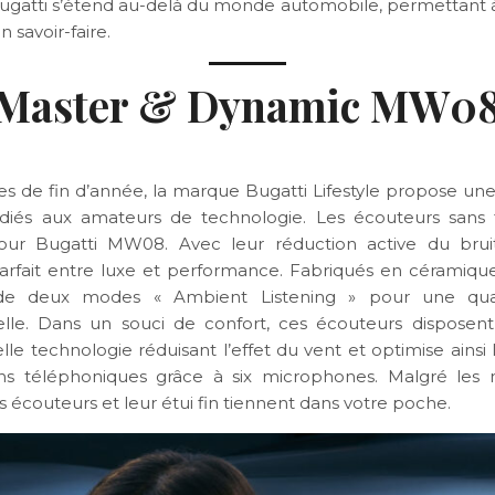
e Bugatti s’étend au-delà du monde automobile, permettant à
n savoir-faire.
Master & Dynamic MW0
tes de fin d’année, la marque Bugatti Lifestyle propose 
diés aux amateurs de technologie. Les écouteurs sans 
ur Bugatti MW08. Avec leur réduction active du bruit, 
 parfait entre luxe et performance. Fabriqués en céramique 
de deux modes « Ambient Listening » pour une qua
elle. Dans un souci de confort, ces écouteurs disposen
le technologie réduisant l’effet du vent et optimise ainsi 
ons téléphoniques grâce à six microphones. Malgré les
es écouteurs et leur étui fin tiennent dans votre poche.