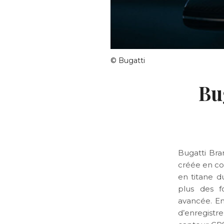
© Bugatti
Bu
Bugatti Bra
créée en co
en titane d
plus des f
avancée. En
d’enregistr