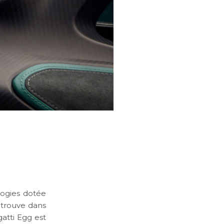
logies dotée
retrouve dans
gatti Egg est