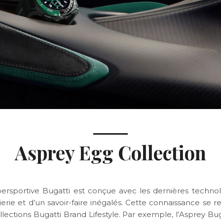
Asprey Egg Collection
rsportive Bugatti est conçue avec les dernières techno
erie et d’un savoir-faire inégalés. Cette connaissance se 
llections Bugatti Brand Lifestyle. Par exemple, l’Asprey Bu