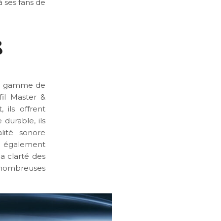
 ses fans de
8
une gamme de
fil Master &
ils offrent
durable, ils
lité sonore
t également
la clarté des
 nombreuses