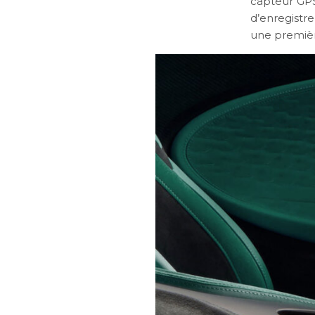
capteur GPS
d’enregistr
une premiè