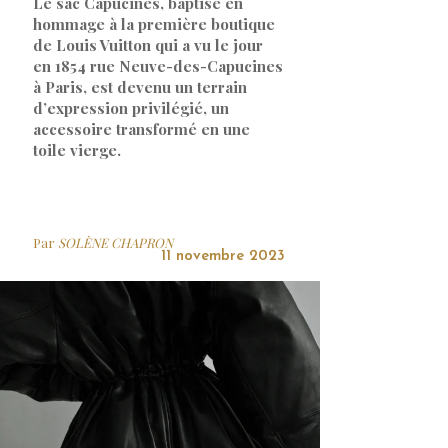
Le sac Capucines, baptisé en
hommage à la première boutique
de Louis Vuitton qui a vu le jour
en 1854 rue Neuve-des-Capucines
à Paris, est devenu un terrain
d’expression privilégié, un
accessoire transformé en une
toile vierge.
Par
SOLÈNE CHAPRON
11 novembre 2023