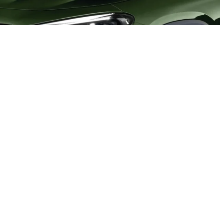
AUTO
Mercedes-Benz GLA 2026 : Le best-
seller compact passe à l’heure
électrique
Dévoilé le 29 juillet depuis Varsovie, le tout nouveau
Mercedes-Benz GLA fait descendre la calandre illuminée