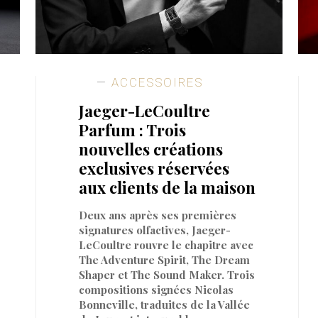
ACCESSOIRES
Jaeger-LeCoultre
Parfum : Trois
nouvelles créations
exclusives réservées
aux clients de la maison
Deux ans après ses premières
signatures olfactives, Jaeger-
LeCoultre rouvre le chapitre avec
The Adventure Spirit, The Dream
Shaper et The Sound Maker. Trois
compositions signées Nicolas
Bonneville, traduites de la Vallée