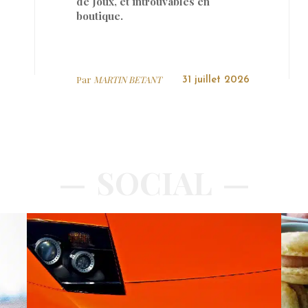
de Joux, et introuvables en
boutique.
Par
MARTIN BETANT
31 juillet 2026
SOCIAL