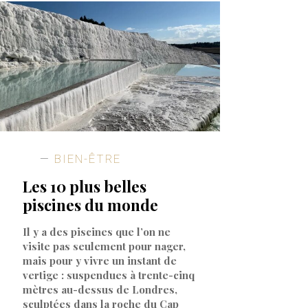
BIEN-ÊTRE
Les 10 plus belles
piscines du monde
Il y a des piscines que l’on ne
visite pas seulement pour nager,
mais pour y vivre un instant de
vertige : suspendues à trente-cinq
mètres au-dessus de Londres,
sculptées dans la roche du Cap