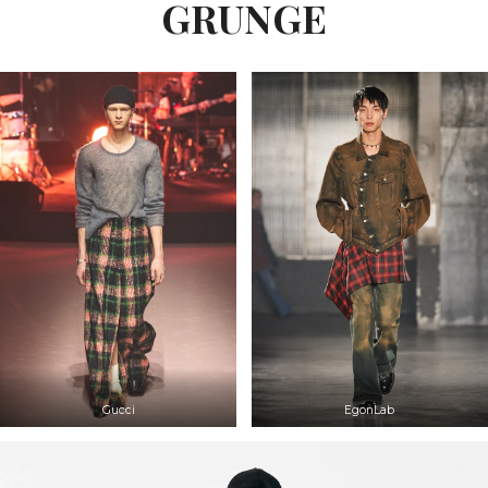
GRUNGE
Gucci
EgonLab