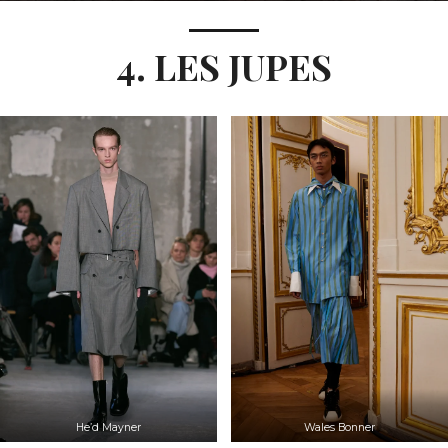
4. LES JUPES
He’d Mayner
Wales Bonner