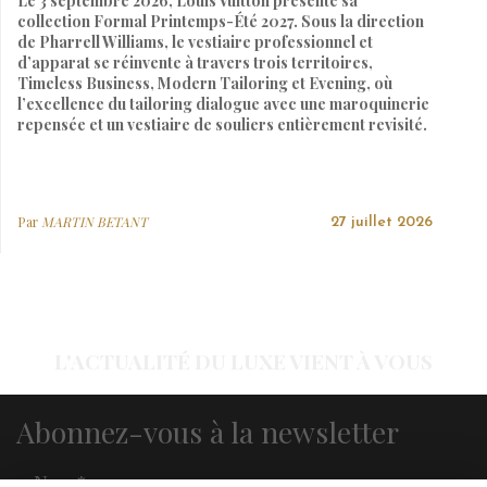
Le 3 septembre 2026, Louis Vuitton présente sa
collection Formal Printemps-Été 2027. Sous la direction
de Pharrell Williams, le vestiaire professionnel et
d’apparat se réinvente à travers trois territoires,
Timeless Business, Modern Tailoring et Evening, où
l’excellence du tailoring dialogue avec une maroquinerie
repensée et un vestiaire de souliers entièrement revisité.
Par
MARTIN BETANT
27 juillet 2026
L'ACTUALITÉ DU LUXE VIENT À VOUS
Abonnez-vous à la newsletter