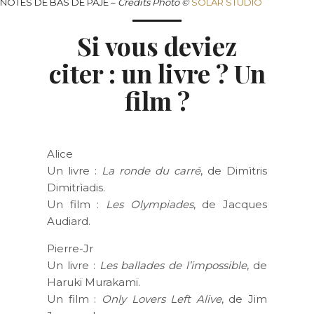
NOTES DE BAS DE PAJE –
Crédits
Photo ©
SOLAR STUDIO
Si vous deviez
citer : un livre ? Un
film ?
Alice
Un livre :
La ronde du carré
, de Dimìtris
Dimitrìadis.
Un film :
Les Olympiades
, de Jacques
Audiard.
Pierre-Jr
Un livre :
Les ballades de l’impossible
, de
Haruki Murakami.
Un film :
Only Lovers Left Alive
, de Jim