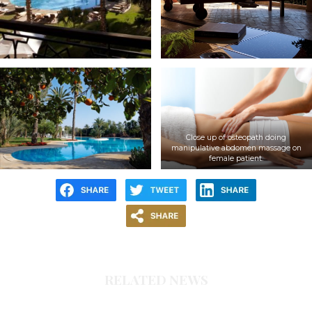
Close up of osteopath doing
manipulative abdomen massage on
female patient.
RELATED NEWS