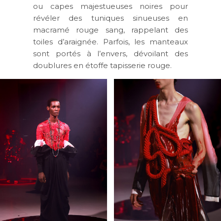
ou capes majestueuses noires pour
révéler des tuniques sinueuses en
macramé rouge sang, rappelant des
toiles d’araignée. Parfois, les manteaux
sont portés à l’envers, dévoilant des
doublures en étoffe tapisserie rouge.