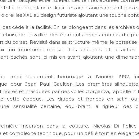
 fois dramatiques et sensuelles. Les teintes épurées domine
r total, beige, blanc et kaki. Les accessoires ne sont pas e
 d’oreilles XXL au design futuriste ajoutant une touche co
a pas cédé à la facilité. En se plongeant dans les archives
l a choisi de travailler des éléments moins connus du pub
art du corset. Revisité dans sa structure même, le corset 
ir un ornement en soi. Les crochets et attaches m
ent cachés, sont ici mis en avant, ajoutant une dimensio
tion rend également hommage à l’année 1997, u
ue pour Jean Paul Gaultier. Les premières silhouettes
 noires et masquées par des voiles d’organza, rappellent l
de cette époque. Les drapés et fronces en satin ou
une sensualité certaine, équilibrant la rigueur des co
emière incursion dans la couture, Nicolas Di Felice 
 et complexité technique, pour un défilé tout en élégance e