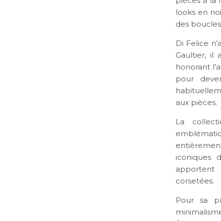
pièces à la
looks en noi
des boucles
Di Felice n’
Gaultier, i
honorant l’
pour deven
habituellem
aux pièces.
La collec
emblématiq
entièrement
iconiques 
apportent 
corsetées.
Pour sa pr
minimalisme