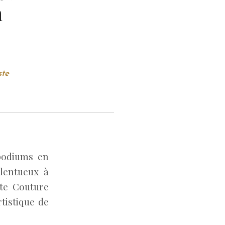
n
ste
podiums en
lentueux à
ute Couture
rtistique de