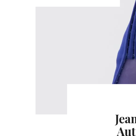
Jea
Aut