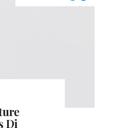
ture
s Di