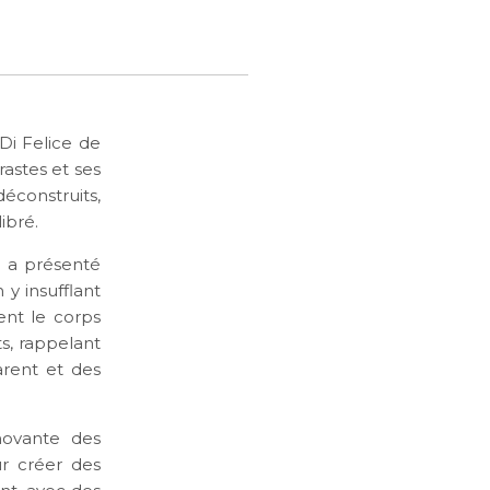
Di Felice de
astes et ses
déconstruits,
ibré.
ce a présenté
y insufflant
tent le corps
ts, rappelant
arent et des
nnovante des
ur créer des