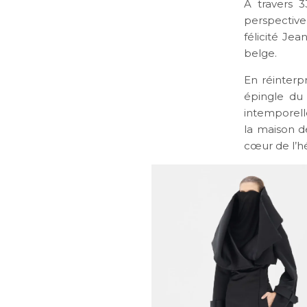
À travers 3
perspective 
félicité Jea
belge.
En réinterpr
épingle du 
intemporell
la maison de
cœur de l’hé