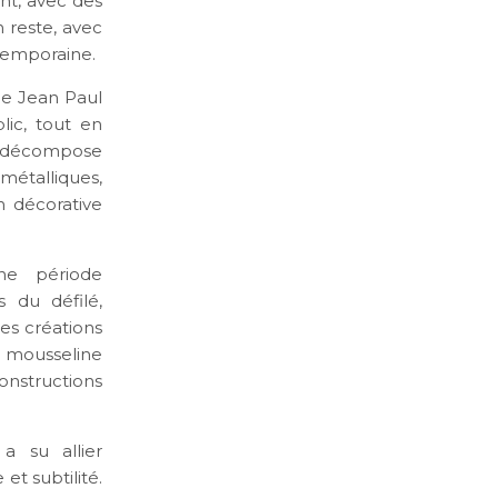
nt, avec des
n reste, avec
ntemporaine.
 de Jean Paul
lic, tout en
se décompose
étalliques,
n décorative
ne période
 du défilé,
es créations
 mousseline
nstructions
a su allier
t subtilité.