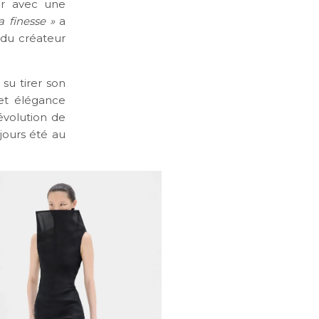
ier avec une
a finesse »
a
l du créateur
 su tirer son
 et élégance
évolution de
ujours été au