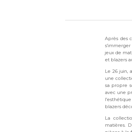
Après des c
s’immerger 
jeux de mati
et blazers 
Le 26 juin, 
une collect
sa propre se
avec une pré
l’esthétiqu
blazers déco
La collecti
matières. D