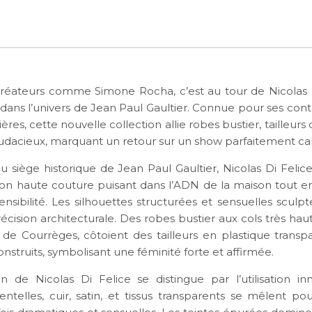
réateurs comme Simone Rocha, c’est au tour de Nicolas 
dans l’univers de Jean Paul Gaultier. Connue pour ses contr
ères, cette nouvelle collection allie robes bustier, tailleurs 
audacieux, marquant un retour sur un show parfaitement cal
au siège historique de Jean Paul Gaultier, Nicolas Di Feli
ion haute couture puisant dans l’ADN de la maison tout en 
nsibilité. Les silhouettes structurées et sensuelles sculp
cision architecturale. Des robes bustier aux cols très hau
e de Courrèges, côtoient des tailleurs en plastique transp
nstruits, symbolisant une féminité forte et affirmée.
on de Nicolas Di Felice se distingue par l’utilisation i
entelles, cuir, satin, et tissus transparents se mêlent po