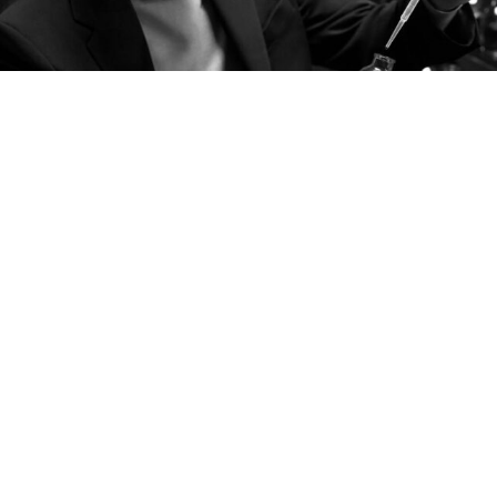
ACCESSOIRES
Jaeger-LeCoultre Parfum : Trois
nouvelles créations exclusives
réservées aux clients de la maison
Deux ans après ses premières signatures olfactives,
Jaeger-LeCoultre rouvre le chapitre avec The Adventure