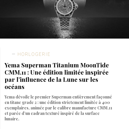
HORLOGERIE
Yema Superman Titanium MoonTide
CMM.11 : Une édition limitée inspirée
par l’influence de la Lune sur les
océans
Yema dévoile le premier Superman entièrement façonné
en titane grade 2 : une édition strictement limitée à 400
exemplaires, animée par le calibre manufacture CMM.11
et parée d’un cadran texturé inspiré de la surface
lunaire.