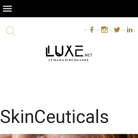
menu
SkinCeuticals