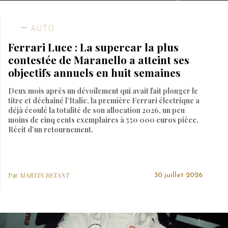
AUTO
Ferrari Luce : La supercar la plus
contestée de Maranello a atteint ses
objectifs annuels en huit semaines
Deux mois après un dévoilement qui avait fait plonger le
titre et déchaîné l’Italie, la première Ferrari électrique a
déjà écoulé la totalité de son allocation 2026, un peu
moins de cinq cents exemplaires à 550 000 euros pièce.
Récit d’un retournement.
Par
MARTIN BETANT
30 juillet 2026