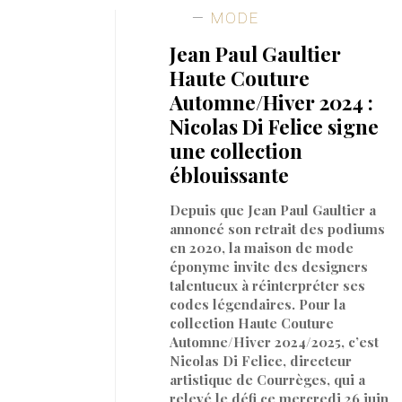
MODE
Jean Paul Gaultier
Haute Couture
Automne/Hiver 2024 :
Nicolas Di Felice signe
une collection
éblouissante
Depuis que Jean Paul Gaultier a
annoncé son retrait des podiums
en 2020, la maison de mode
éponyme invite des designers
talentueux à réinterpréter ses
codes légendaires. Pour la
collection Haute Couture
Automne/Hiver 2024/2025, c’est
Nicolas Di Felice, directeur
artistique de Courrèges, qui a
relevé le défi ce mercredi 26 juin