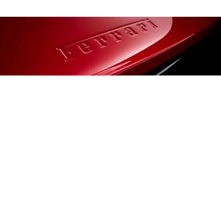
AUTO
Ferrari Luce : La supercar la plus
contestée de Maranello a atteint ses
objectifs annuels en huit semaines