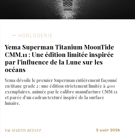
HORLOGERIE
Yema Superman Titanium MoonTide
CMM.11 : Une édition limitée inspirée
par l’influence de la Lune sur les
océans
Yema dévoile le premier Superman entièrement façonné
en titane grade 2 : une édition strictement limitée à 400
exemplaires, animée par le calibre manufacture CMM.11
et parée d’un cadran texturé inspiré de la surface
lunaire.
Par
MARTIN BETANT
2 août 2026