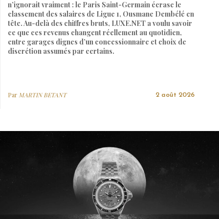
n’ignorait vraiment : le Paris Saint-Germain écrase le
classement des salaires de Ligue 1, Ousmane Dembélé en
tête. Au-delà des chiffres bruts, LUXE.NET a voulu savoir
ce que ces revenus changent réellement au quotidien,
entre garages dignes d’un concessionnaire et choix de
discrétion assumés par certains.
Par
MARTIN BETANT
2 août 2026