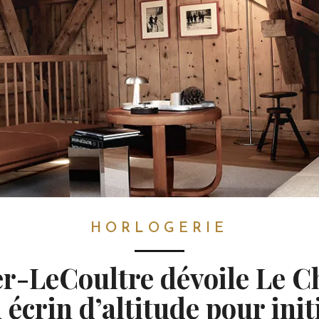
HORLOGERIE
er-LeCoultre dévoile Le Ch
 écrin d’altitude pour init