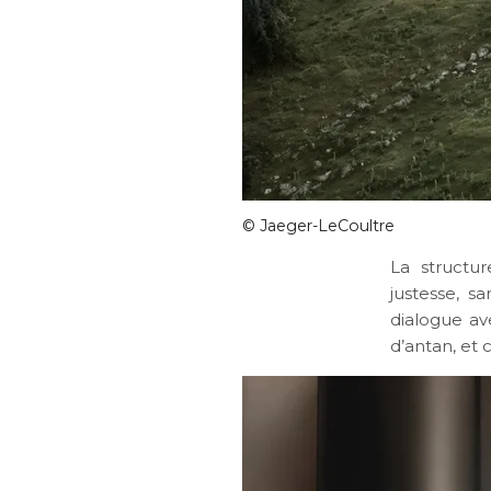
© Jaeger-LeCoultre
La structu
justesse, sa
dialogue av
d’antan, et 