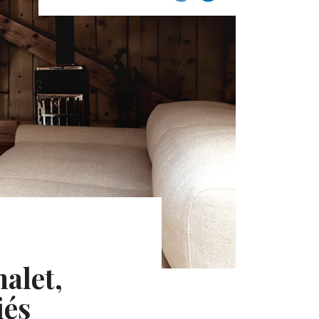
alet,
iés