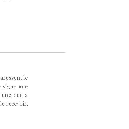
caressent le
e signe une
t une ode à
de recevoir,