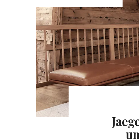
Jaeg
un