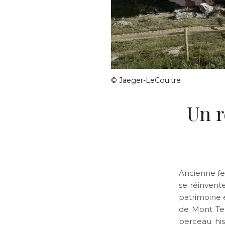
© Jaeger-LeCoultre
Un r
Ancienne fe
se réinvent
patrimoine 
de Mont Te
berceau hi