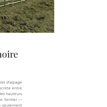
moire
let d’alpage
scrète entre
les hauteurs
Le Sentier —
s seulement