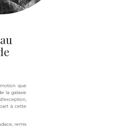
 au
de
émotion que
e la galaxie
d’exception,
part à cette
audace, remis