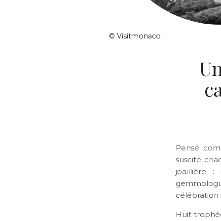
© Visitmonaco
Un
c
Pensé comm
suscite cha
joaillière 
gemmologues
célébration 
Huit trophée