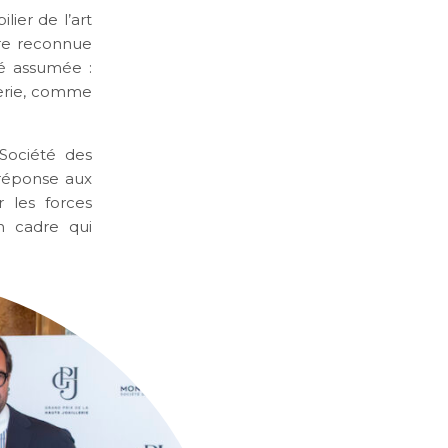
lier de l’art
ure reconnue
té assumée :
lerie, comme
Société des
 réponse aux
r les forces
un cadre qui