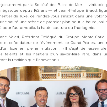
njointement par la
Société des Bains de Mer
— véritable pi
onégasque depuis 162 ans — et
Jean-Philippe Braud
, fig
entiel de luxe, ce rendez-vous s’inscrit dans une volon
 Principauté une scène de premier plan pour la haute joail
éjà pour l’automobile, la haute couture ou l’horlogerie.
ane Valeri, Président-Délégué du Groupe Monte-Carlo 
r et cofondateur de l’événement, ce Grand Prix est une
 d’un luxe en pleine mutation : « Il s’agit de rassemble
les talents et les héritiers d’un savoir-faire rare, dans 
ant la tradition que l’innovation. »