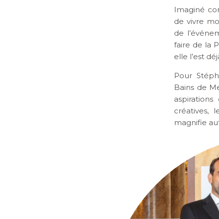
Imaginé co
de vivre m
de l’événem
faire de la
elle l’est d
Pour Stéph
Bains de Me
aspirations
créatives, 
magnifie aut