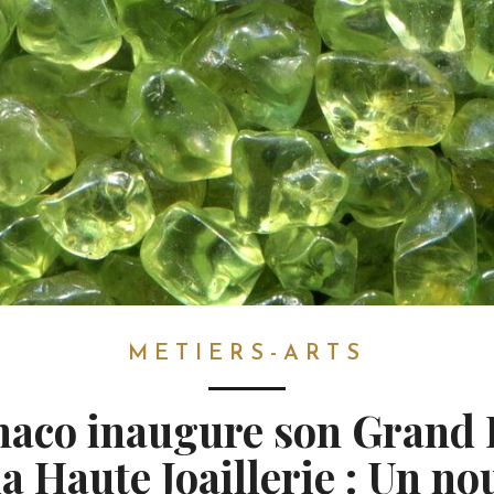
METIERS-ARTS
aco inaugure son Grand 
la Haute Joaillerie : Un no