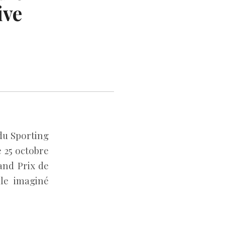
ive
 du Sporting
e 25 octobre
and Prix de
ale imaginé