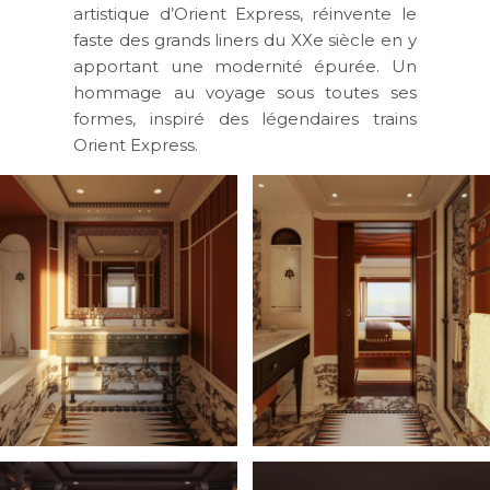
artistique d’Orient Express, réinvente le
faste des grands liners du XXe siècle en y
apportant une modernité épurée. Un
hommage au voyage sous toutes ses
formes, inspiré des légendaires trains
Orient Express.