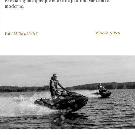
Et cela signifie quelque chose de profond sur le luxe
moderne.
Par
MARIE BENOIT
8 août 2026