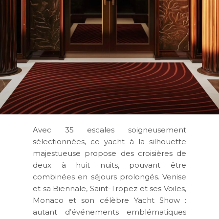
Avec 35 escales soigneusement
sélectionnées, ce yacht à la silhouette
majestueuse propose des croisières de
deux à huit nuits
, pouvant être
combinées en séjours prolongés.
Venise
et sa Biennale, Saint-Tropez et ses Voiles,
Monaco et son célèbre Yacht Show
:
autant d’événements emblématiques