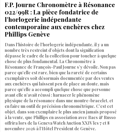
F.P. Journe Chronomètre à Résonance
022/99R : La pièce fondatrice de
l’horlogerie indépendante
contemporaine aux enchères chez
Phillips Genève
Dans l’histoire de l’horlogerie indépendante, il y a un
nombre très restreint d’objets dont la signification
dépasse le cadre de la collection pour toucher à quelque
chose de plus fondamental. La Chronomètre à
Résonance de François-Paul Journe s’y dévoile. Non pas
parce qu’elle est rare, bien que la rareté de certains
exemplaires soit désormais documentée par des ventes
aux enchères qui laissent peu de place au doute, mais
parce qu’elle a accompli quelque chose que personne
avant elle n’avait réussi : harnacer le phénomène
physique de la résonance dans une montre-bracelet, et
en faire un outil de précision chronométrique. C’est cet
objet, dans son exemplaire le plus ancien jamais proposé
à la vente, que Phillips en association avec Bacs & Russo
offrira lors de la Geneva Watch Auction XXIV les 7 et 8
novembre 2026 à l’Hôtel President de Genève.