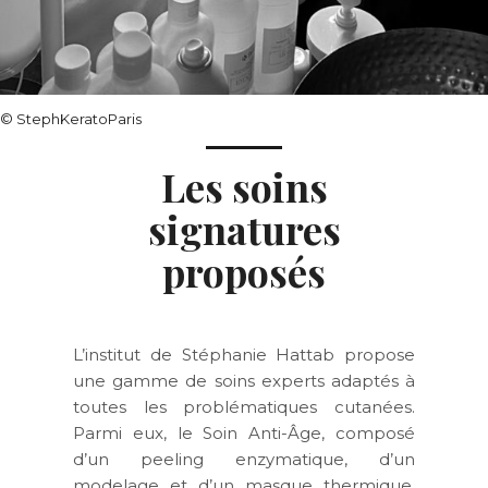
© StephKeratoParis
Les soins
signatures
proposés
L’institut de
Stéphanie Hattab
propose
une
gamme de soins experts
adaptés à
toutes les problématiques cutanées.
Parmi eux, le
Soin Anti-Âge
, composé
d’un
peeling enzymatique
, d’un
modelage
et d’un
masque thermique
,