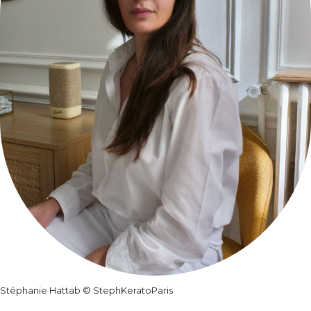
Stéphanie Hattab ©
StephKeratoParis