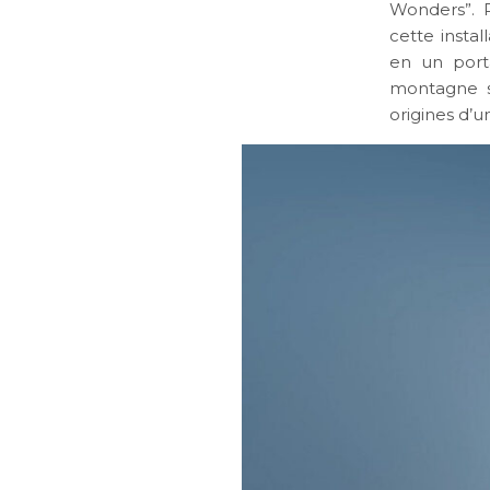
Wonders”. P
cette insta
en un port
montagne s
origines d’u