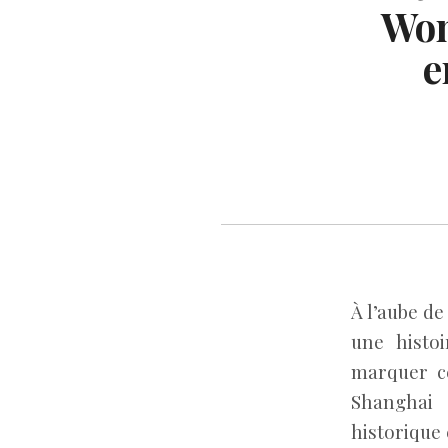
Won
e
À l’aube d
une histo
marquer ce
Shanghai 
historique 