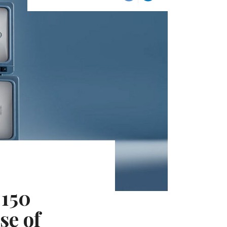
 150
se of