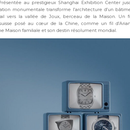
résentée au prestigieux Shanghai Exhibition Center jusq
llation monumentale transforme l’architecture d’un bâtim
ail vers la vallée de Joux, berceau de la Maison. Un 
uisse posé au cœur de la Chine, comme un fil d’Arian
ne Maison familiale et son destin résolument mondial.