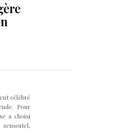
gère
on
ent célébré
ende. Pour
se a choisi
sensoriel,