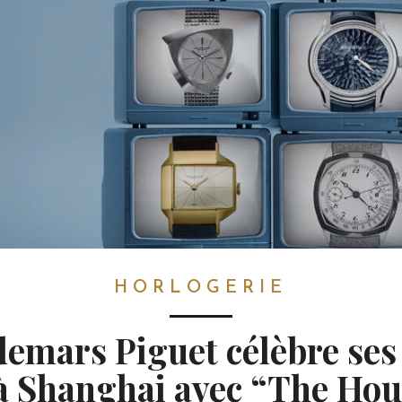
HORLOGERIE
emars Piguet célèbre ses
à Shanghai avec “The Hou