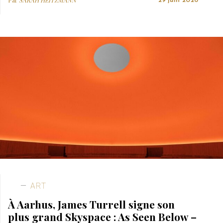
Par
SARAH HEITZMANN
29 juin 2026
ART
À Aarhus, James Turrell signe son
plus grand Skyspace : As Seen Below –