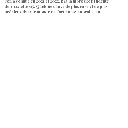
l’on a connue en 2021 et 2022, pas la morosité prudente
de 2024 et 2025. Quelque chose de plus rare et de plus
précieux dans le monde de l’art contemporain : un
équilibre. Un sentiment partagé, de stand en stand,
d’allée en allée, que le marché avait retrouvé sa gravité
sans perdre son élan.
Par
SARAH HEITZMANN
20 juin 2026