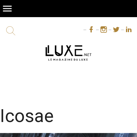
menu
Icosae