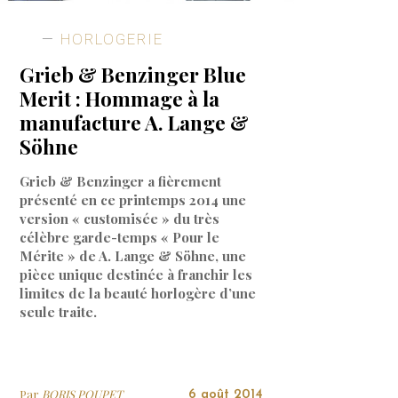
HORLOGERIE
Grieb & Benzinger Blue
Merit : Hommage à la
manufacture A. Lange &
Söhne
Grieb & Benzinger a fièrement
présenté en ce printemps 2014 une
version « customisée » du très
célèbre garde-temps « Pour le
Mérite » de A. Lange & Söhne, une
pièce unique destinée à franchir les
limites de la beauté horlogère d’une
seule traite.
Par
BORIS POUPET
6 août 2014