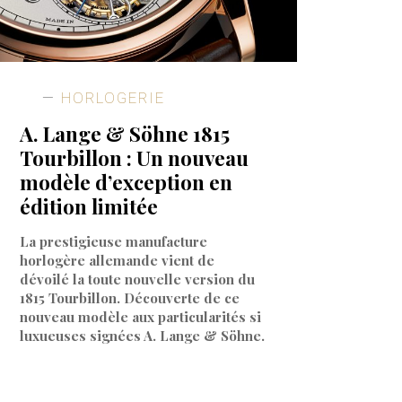
HORLOGERIE
A. Lange & Söhne 1815
Tourbillon : Un nouveau
modèle d’exception en
édition limitée
La prestigieuse manufacture
horlogère allemande vient de
dévoilé la toute nouvelle version du
1815 Tourbillon. Découverte de ce
nouveau modèle aux particularités si
luxueuses signées A. Lange & Söhne.