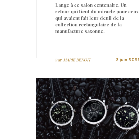
Lange à ce salon centenaire. Un
retour qui tient du miracle pour ceux
qui avaient fait leur deuil de la
collection rectangulaire de la
manufacture saxonne.
Par
MARIE BENOIT
2 juin 202