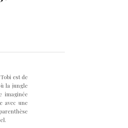
 Tobi est de
ù la jungle
ce imaginée
re avec une
e parenthèse
el.