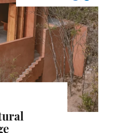
tural
ge