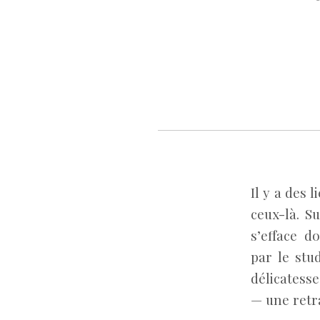
Il y a des 
ceux-là. S
s’efface d
par le stu
délicatesse
— une retr