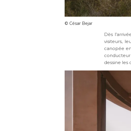
©
César Bejar
Dès l’arriv
visiteurs, l
canopée env
conducteur 
dessine les 