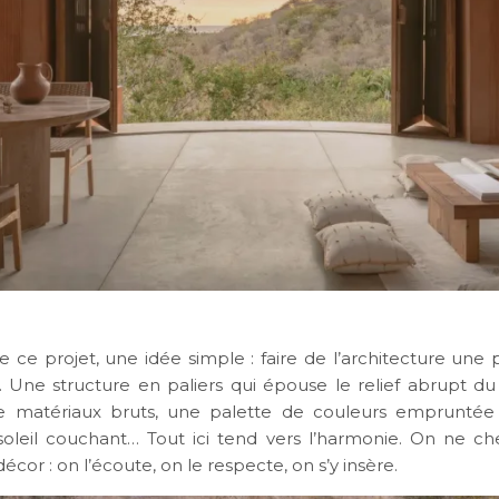
de ce projet, une idée simple : faire de l’architecture une
 Une structure en paliers qui épouse le relief abrupt du 
de matériaux bruts, une palette de couleurs empruntée 
oleil couchant… Tout ici tend vers l’harmonie. On ne c
écor : on l’écoute, on le respecte, on s’y insère.