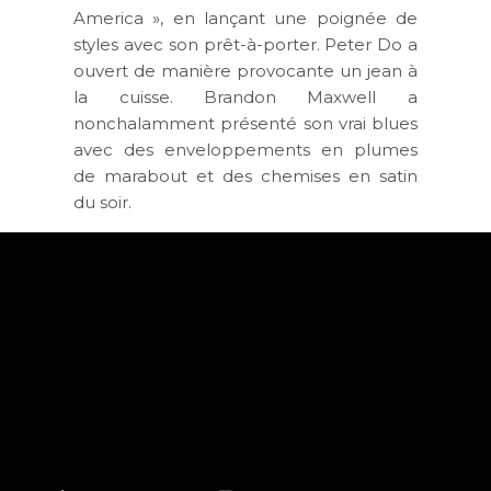
America », en lançant une poignée de
styles avec son prêt-à-porter. Peter Do a
ouvert de manière provocante un jean à
la cuisse. Brandon Maxwell a
nonchalamment présenté son vrai blues
avec des enveloppements en plumes
de marabout et des chemises en satin
du soir.