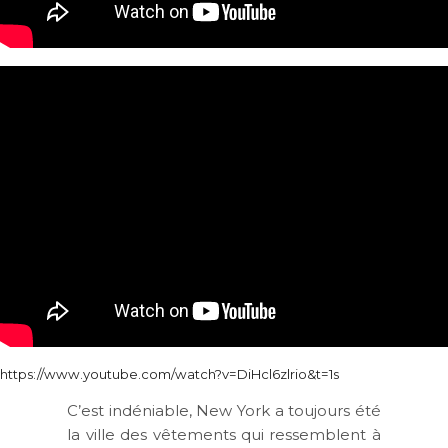
https://www.youtube.com/watch?v=DiHcl6zlrio&t=1s
C’est indéniable, New York a toujours été
la ville des vêtements qui ressemblent à