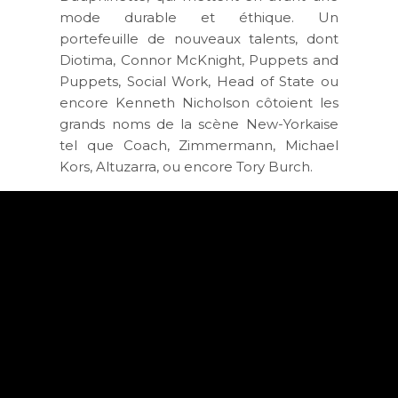
mode durable et éthique. Un
portefeuille de nouveaux talents, dont
Diotima, Connor McKnight, Puppets and
Puppets, Social Work, Head of State ou
encore Kenneth Nicholson côtoient les
grands noms de la scène New-Yorkaise
tel que Coach, Zimmermann, Michael
Kors, Altuzarra, ou encore Tory Burch.