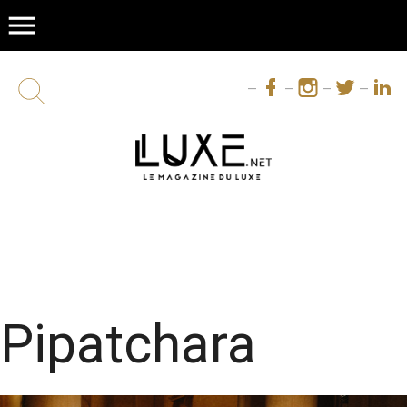
menu
Pipatchara