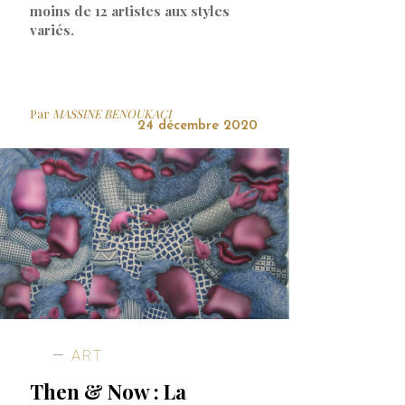
moins de 12 artistes aux styles
variés.
Par
MASSINE BENOUKACI
24 décembre 2020
ART
Then & Now : La