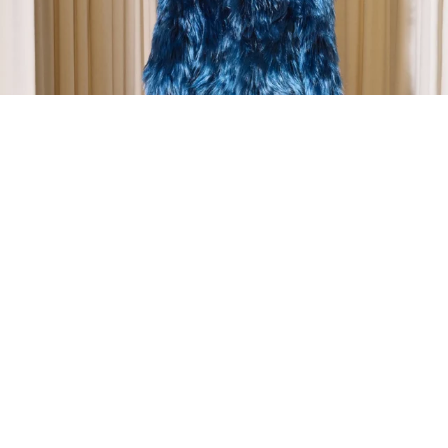
MODE
Balenciaga Haute Couture
Automne/Hiver 2024 : Couture
contemporaine
Demna continue de fasciner et de surprendre,
s’appropriant les codes de la couture pour en esquisser
une vision ultra moderne de ce qui s’apparente de loin à