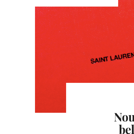
Nou
be