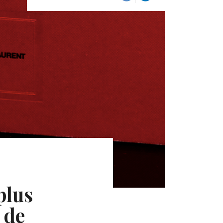
plus
 de