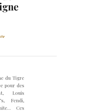
signe
ste
ne du Tigre
ce pour des
nt, Louis
s, Fendi,
hite… Ces