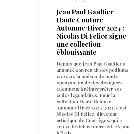
Jean Paul Gaultier
Haute Couture
Automne/Hiver 2024 :
Nicolas Di Felice signe
une collection
éblouissante
Depuis que Jean Paul Gaultier a
annoncé son retrait des podiums
en 2020, la maison de mode
éponyme invite des designers
talentueux à réinterpréter ses
codes légendaires. Pour la
collection Haute Couture
Automne/Hiver 2024/2025, c’est
Nicolas Di Felice, directeur
artistique de Courrèges, qui a
relevé le défi ce mercredi 26 juin
à Paris.