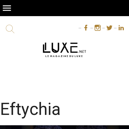
menu
Eftychia