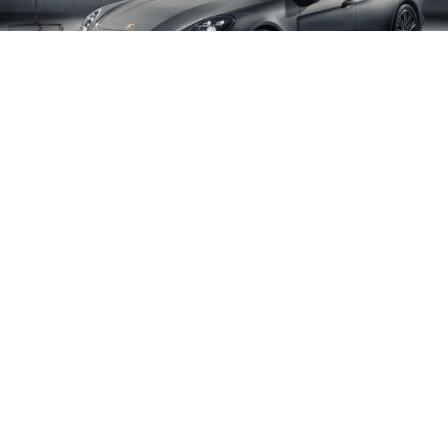
AUTO
Porsche Panamera Sport Turismo : Le
Station Wagon présenté au Salon de
Genève 2017
Porsche présente la Porsche Panamera Sport Turismo,
une nouvelle version Station Wagon de la Panamera,
déclinée en 4 versions différentes.
Par
BASTIEN BELLOC
9 mars 2017