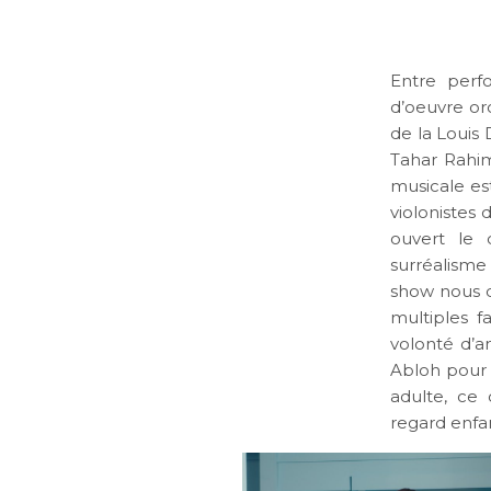
Entre perf
d’oeuvre or
de la Louis
Tahar Rahim
musicale est
violonistes
ouvert le 
surréalisme
show nous 
multiples f
volonté d’am
Abloh pour 
adulte, ce
regard enfa