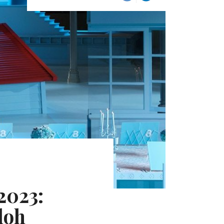
2023:
loh