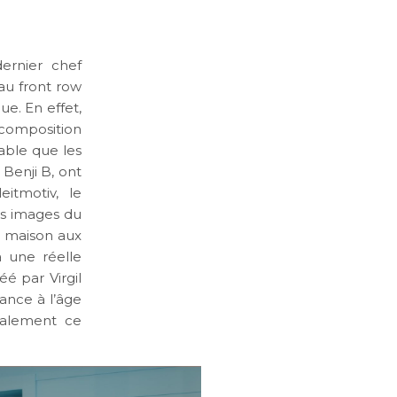
ernier chef
au front row
e. En effet,
 composition
table que les
Benji B, ont
itmotiv, le
es images du
 maison aux
a une réelle
éé par Virgil
ance à l’âge
galement ce