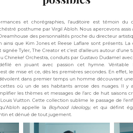
ormances et chorégraphies, l’auditoire est témoin du d
chéstré posthume par Virgil Abloh. Nous apercevons assis 
 Dreamhouse des personnalités proche du directeur artistiqu
 ainsi que Kim Jones et Reese Laflare sont présents. La
 signée Tyler, The Creator et c’est d’ailleurs autour d’une 
 du Chineke! Orchestra, conduits par Gustavo Dudamel avec 
défilé en jouant avec passion cet hymne. Véritable le
 est de mise et ce, dès les premières secondes. En effet, l
dévoilent dans premier temps un homme découvrant une
acettes où un de ses habitants arrose des nuages. Il y 
plifier les thèmes et messages de l’arc de huit saisons cr
Louis Vuitton. Cette collection sublime le passage de l’enf
 qu’Abloh appelle la
Boyhood Ideology,
et qui définit é
ntin et dénué de tout jugement.