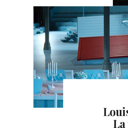
Loui
La