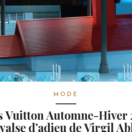
MODE
s Vuitton Automne-Hiver 
 valse d’adieu de Virgil Ab