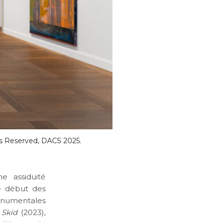
hts Reserved, DACS 2025.
e assiduité
le début des
onumentales
e
Skid
(2023),