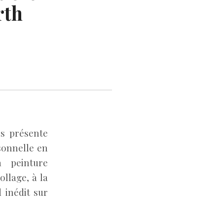
rth
is présente
sonnelle en
 peinture
llage, à la
 inédit sur