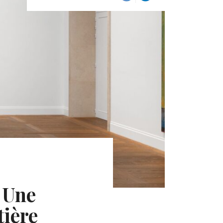
– Une
tière