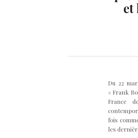
et
Du 22 mars
« Frank Bo
France d
contempora
fois comme
les derniè