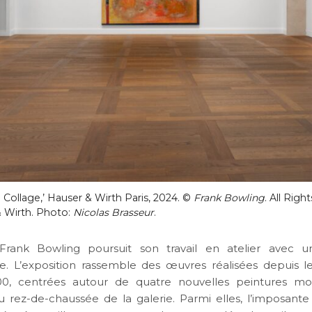
. Collage,’ Hauser & Wirth Paris, 2024. ©
Frank Bowling
. All Rig
& Wirth. Photo:
Nicolas Brasseur
.
Frank Bowling poursuit son travail en atelier avec un
. L’exposition rassemble des œuvres réalisées depuis 
0, centrées autour de quatre nouvelles peintures m
 rez-de-chaussée de la galerie. Parmi elles, l’imposant