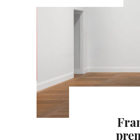
Fran
prem