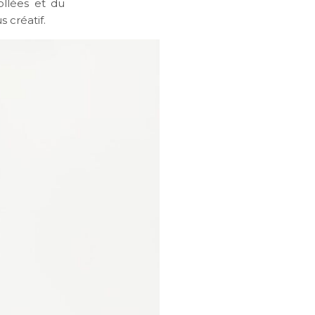
ollées et du
 créatif.