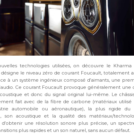
ouvelles technologies utilisées, on découvre le Kharm
 F désigne le niveau zéro de courant Foucault, totalement 
ce à un système ingénieux composé d’aimants, une prem
audio. Ce courant Foucault provoque généralement une d
coustique et donc du signal original lui-même. Le châssi
ement fait avec de la fibre de carbone (matériaux utili
ustrie automobile ou aéronautique), la plus rigide du
 son acoustique et la qualité des matériaux/technolog
d’obtenir une résolution sonore plus précise, un spectr
ransitions plus rapides et un son naturel, sans aucun défaut.