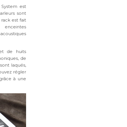
 System est
arleurs sont
rack est fait
 enceintes
 acoustiques
et de huits
honiques, de
sont laqués,
pouvez régler
 grâce à une