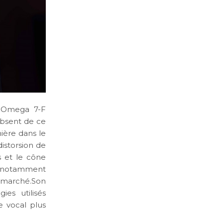
a Omega 7-F
absent de ce
ière dans le
istorsion de
s et le cône
sé notamment
 marché.Son
ies utilisés
e vocal plus