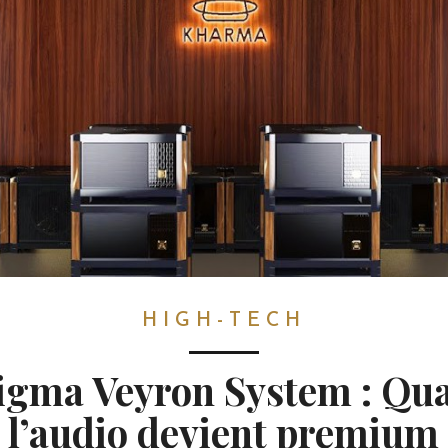
HIGH-TECH
igma Veyron System : Qu
l’audio devient premium