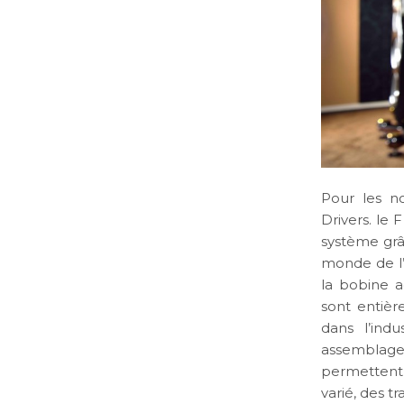
Pour les n
Drivers. le
système grâ
monde de l’
la bobine a
sont entièr
dans l’ind
assemblage,
permettent 
varié, des t