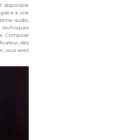
t disponible
é grâce à une
tème audio,
s techniques
que. Composé
ficateur, des
n, vous avez