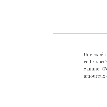
Une expérie
cette soci
gamme; C’e
amoureux 