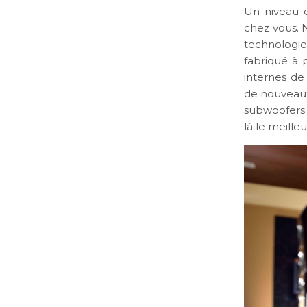
Un niveau d
chez vous. N
technologi
fabriqué à 
internes de
de nouveaux 
subwoofers 
là le meille