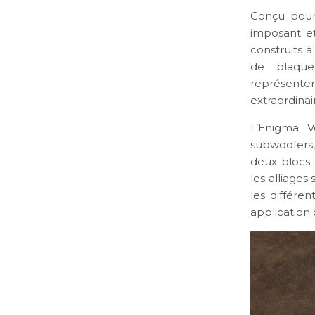
Conçu pour
imposant et
construits à
de plaque
représenten
extraordinai
L’Enigma V
subwoofers,
deux blocs 
les alliages
les différe
application 