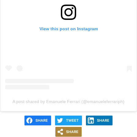
View this post on Instagram
A post shared by Emanuele Ferrari (@emanueleferrariph)