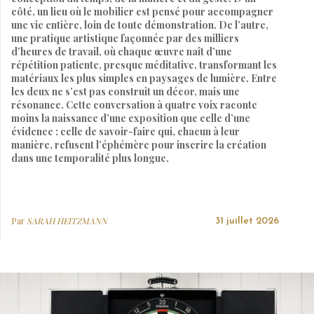
côté, un lieu où le mobilier est pensé pour accompagner
une vie entière, loin de toute démonstration. De l’autre,
une pratique artistique façonnée par des milliers
d’heures de travail, où chaque œuvre naît d’une
répétition patiente, presque méditative, transformant les
matériaux les plus simples en paysages de lumière. Entre
les deux ne s’est pas construit un décor, mais une
résonance. Cette conversation à quatre voix raconte
moins la naissance d’une exposition que celle d’une
évidence : celle de savoir-faire qui, chacun à leur
manière, refusent l’éphémère pour inscrire la création
dans une temporalité plus longue.
Par
SARAH HEITZMANN
31 juillet 2026