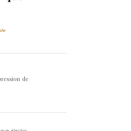
ste
pression de
ique électro