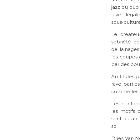
jazz du duo
rave illéga
sous-culture
Le créateur
sobriété de
de lainages
les coupes 
par des bo
Au fil des p
rave parties
comme les g
Les pantalo
les motifs
sont autant 
soi.
Dries Van No