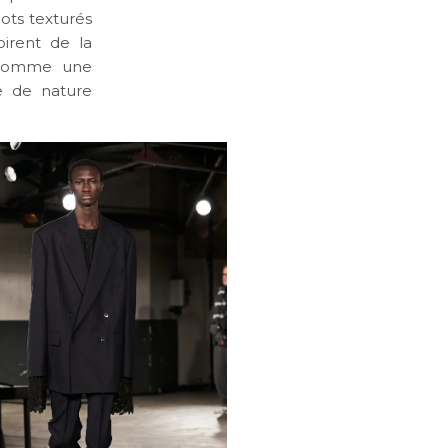
cots texturés
pirent de la
s comme une
ve de nature