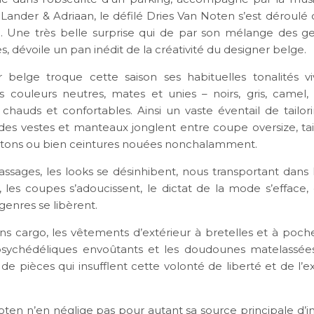
 Lander & Adriaan, le défilé Dries Van Noten s’est dérou
le. Une très belle surprise qui de par son mélange des g
s, dévoile un pan inédit de la créativité du designer belge.
 belge troque cette saison ses habituelles tonalités v
s couleurs neutres, mates et unies – noirs, gris, camel,
 chauds et confortables. Ainsi un vaste éventail de tailori
des vestes et manteaux jonglent entre coupe oversize, tail
utons ou bien ceintures nouées nonchalamment.
assages, les looks se désinhibent, nous transportant dans 
, les coupes s’adoucissent, le dictat de la mode s’efface,
enres se libèrent.
ns cargo, les vêtements d’extérieur à bretelles et à poche
 psychédéliques envoûtants et les doudounes matelassée
de pièces qui insufflent cette volonté de liberté et de l’
ten n’en néglige pas pour autant sa source principale d’ins