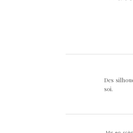
Des silhou
soi.
Mis en scèn