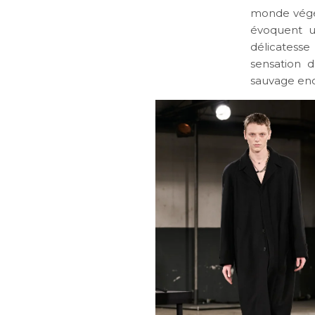
monde végéta
évoquent un
délicatess
sensation d
sauvage enc