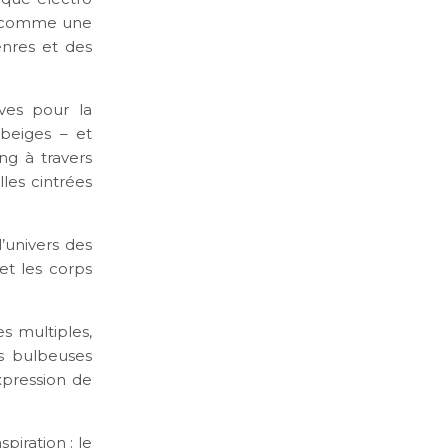
lé comme une
enres et des
ives pour la
 beiges – et
ng à travers
les cintrées
l’univers des
 et les corps
s multiples,
s bulbeuses
expression de
piration : le