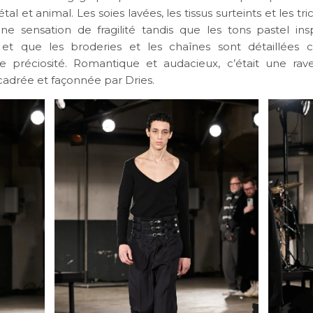
l et animal. Les soies lavées, les tissus surteints et les tri
e sensation de fragilité tandis que les tons pastel ins
e et que les broderies et les chaînes sont détaillée
e préciosité. Romantique et audacieux, c’était une ra
adrée et façonnée par Dries.