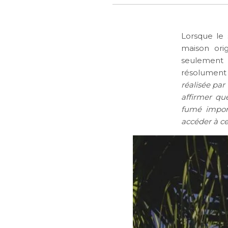
Lorsque le 
maison ori
seulement 
résolument 
réalisée par
affirmer que
fumé import
accéder à ce