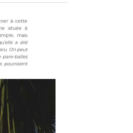
nner à cette
ne située à
imple, mais
u’elle a été
paru. On peut
e pare-balles
e pourraient