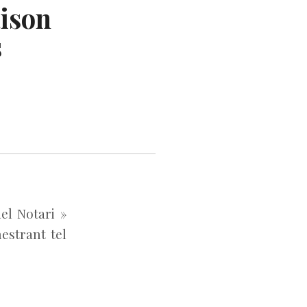
aison
s
el Notari »
hestrant tel